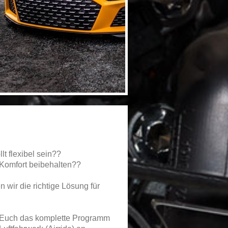
llt flexibel sein??
 Komfort beibehalten??
 wir die richtige Lösung für
 Euch das komplette Programm