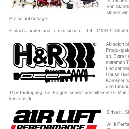
in Sachen L
Von Standa
stehen wir
Preise auf Anfrage.
Einfach anrufen und Termin sichern : Tel.: 04931-9182526
Ab sofort b
Produktpal
an. Extra t
extremen T
und der he
Hause H&R.
Karosserie
den Einbau
TÜV-Eintragung. Bei Fragen sendet uns bitte eine E-Mail 
kassens.de
Drive it , S
Ailift Perf