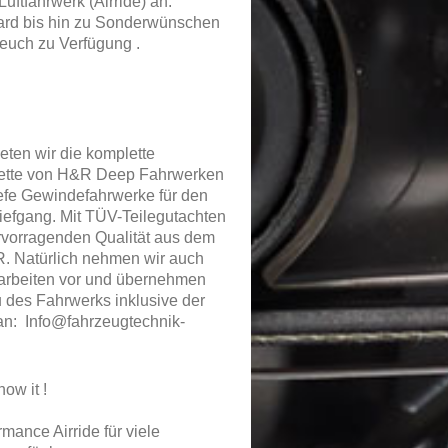
uftfahrwerk (Airride) an.
rd bis hin zu Sonderwünschen
 euch zu Verfügung .
ieten wir die komplette
ette von H&R Deep Fahrwerken
iefe Gewindefahrwerke für den
iefgang. Mit TÜV-Teilegutachten
rvorragenden Qualität aus dem
 Natürlich nehmen wir auch
arbeiten vor und übernehmen
 des Fahrwerks inklusive der
an: Info@fahrzeugtechnik-
how it !
ormance Airride für viele