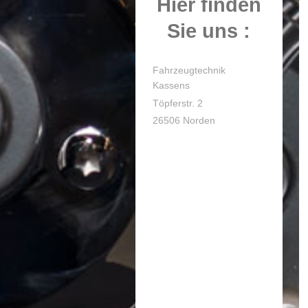
Hier finden
Sie uns :
Fahrzeugtechnik
Kassens
Töpferstr. 2
26506 Norden