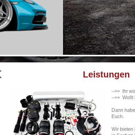
Leistungen
-->> Ihr wo
-->> Wollt
Dann haben
Euch.
Wir bieten