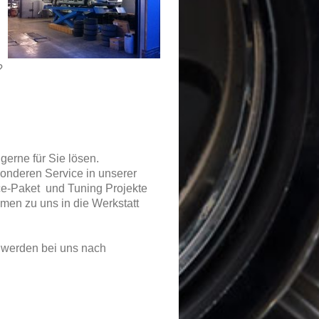
?
gerne für Sie lösen.
onderen Service in unserer
ce-Paket und Tuning Projekte
emen zu uns in die Werkstatt
werden bei uns nach