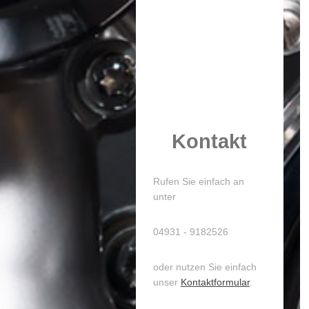
Kontakt
Rufen Sie einfach an
unter
04931 - 9182526
oder nutzen Sie einfach
unser
Kontaktformular
.