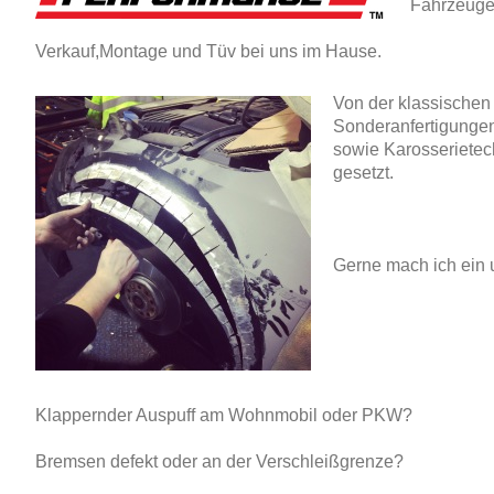
Fahrzeuge 
Verkauf,Montage und Tüv bei uns im Hause.
Von der klassischen 
Sonderanfertigungen
sowie Karosserietec
gesetzt.
Gerne mach ich ein 
Klappernder Auspuff am Wohnmobil oder PKW?
Bremsen defekt oder an der Verschleißgrenze?