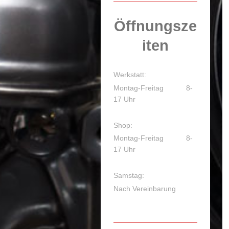
Öffnungsze
iten
Werkstatt:
Montag-Freitag 8-
17 Uhr
Shop:
Montag-Freitag 8-
17 Uhr
Samstag:
Nach Vereinbarung